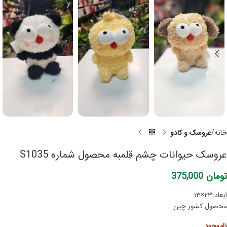
خانه
عروسک و کادو
عروسک حیوانات چشم قلمبه محصول شماره S1035
تومان
375,000
ابعاد:۲۳×۱۳
محصول کشور چین
ناموجود