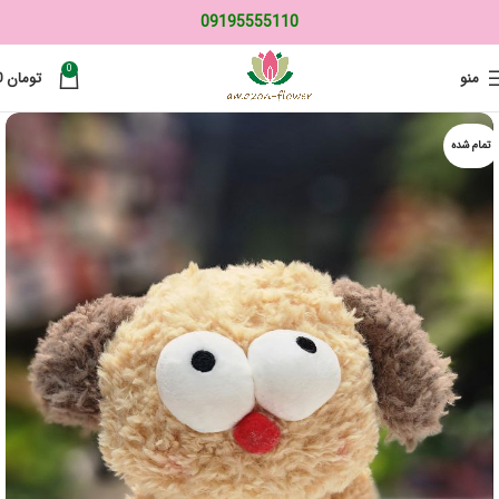
09195555110
0
منو
تومان
0
تمام شده