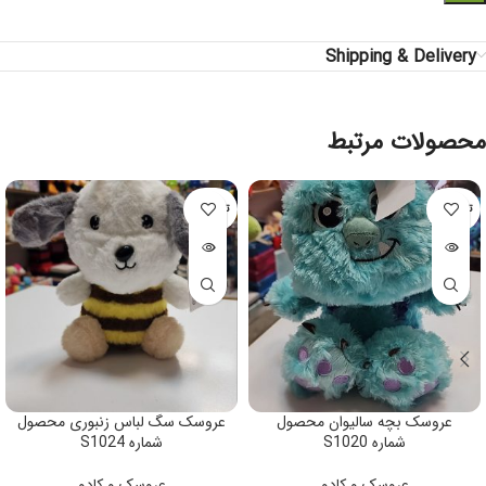
Shipping & Delivery
محصولات مرتبط
تمام شده
تمام شده
عروسک بچه سالیوان محصول
عروسک سگ لباس زنبوری محصول
شماره S1020
شماره S1024
عروسک و کادو
عروسک و کادو