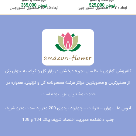
تومان
525,000
تومان
365,000
ابعاد ۳۰×۲۰ محصول کشور چین
ابعاد:25×10 محصول کشورچین
گلفروشی آمازون با ۲۰ سال تجربه درخشان در بازار گل و گیاه، به عنوان یکی
از معتبرترین و محبوبترین مراکز عرضه محصولات گل و تزئینی، همواره در
خدمت مشتریان عزیز بوده است.
آدرس ما
: تهران – طرشت – چهارراه تیموری 200 متر به سمت مترو شریف
جنب دانشکده مدیریت اقتصاد شریف پلاک 134 و 138