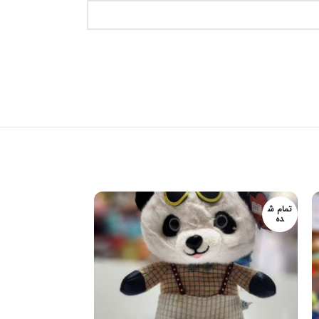
تمام ش
تمام ش
ده
ده