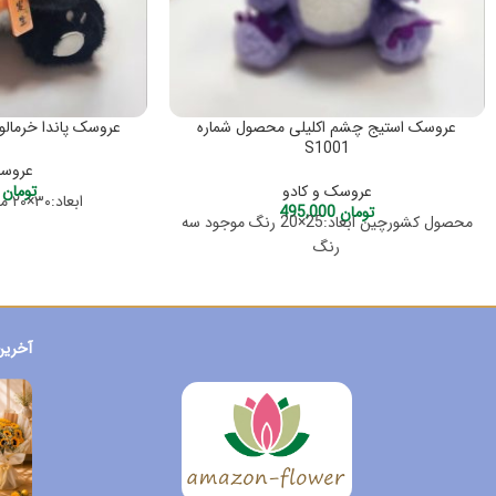
عروسک استیج چشم اکلیلی محصول شماره
عروسک پاندا خرمالو م
S1001
عروسک
عروسک و کادو
تومان
,000
ابعاد:۳۰×۲۰ محصول کشورچین
تومان
495,000
محصول کشورچین ابعاد:25×20 رنگ موجود سه
رنگ
آخرین