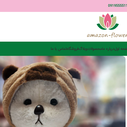
091955551
حه اول
درباره ما
محصولات
وبلاگ
فروشگاه
تماس با ما