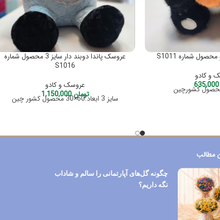
حصول شماره S1011
عروسک پاندا دوبند دار سایز 3 محصول شماره
S1016
 و کادو
635
عروسک و کادو
تومان
1,150,000
سایز 3 ابعاد:60×30 محصول کشور چین
 مطالب
چگونه گل‌های آپارتمانی را سالم و شاداب
نگه داریم؟