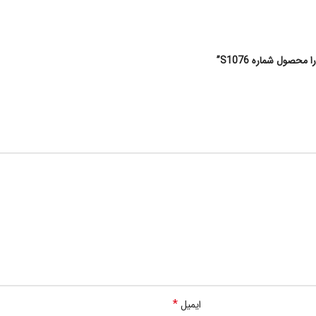
ول شماره S1076”
*
ایمیل