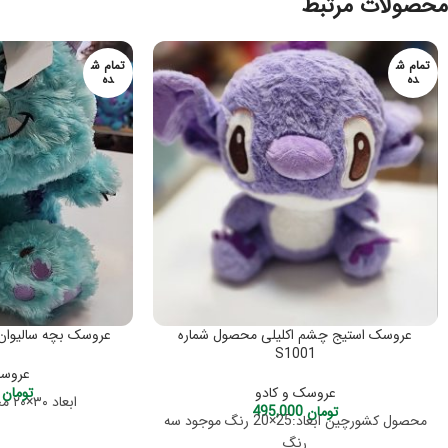
محصولات مرتبط
تمام ش
تمام ش
ده
ده
عروسک استیج چشم اکلیلی محصول شماره
عروسک بچه سالیوان مح
S1001
عروسک
عروسک و کادو
تومان
,000
ابعاد ۳۰×۲۰ محصول کشور چین
تومان
495,000
محصول کشورچین ابعاد:25×20 رنگ موجود سه
رنگ