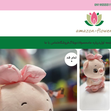
091955551
حه اول
درباره ما
محصولات
وبلاگ
فروشگاه
تماس با ما
تمام شد
ه