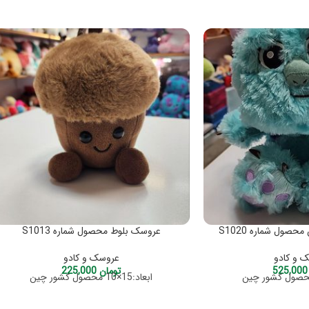
صول شماره S1020
عروسک بلوط محصول شماره S1013
 و کادو
عروسک و کادو
525
تومان
225,000
ابعاد:15×10 محصول کشور چین