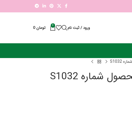
0
ورود / ثبت نام
تومان
0
S1032
 شماره S1032