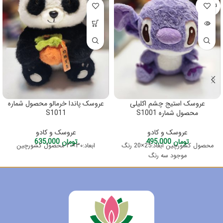
تمام شده
عروسک استیج چشم اکلیلی
عروسک پاندا خرمالو محصول شماره
محصول شماره S1001
S1011
عروسک و کادو
عروسک و کادو
تومان
495,000
تومان
635,000
محصول کشورچین ابعاد:25×20 رنگ
ابعاد:۳۰×۲۰ محصول کشورچین
موجود سه رنگ