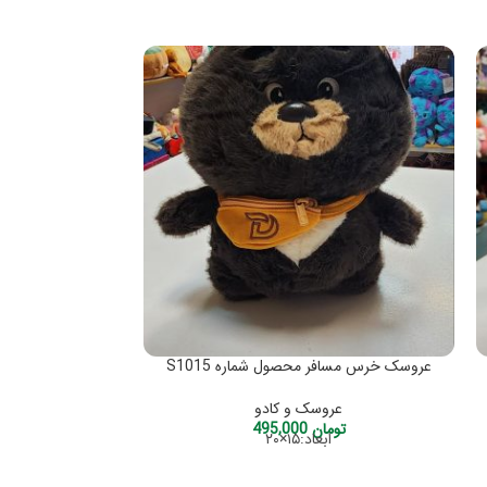
عروسک خرس مسافر محصول شماره S1015
عروسک و کادو
تومان
495,000
عر
ابعاد:۱۵×۲۰
تو
ابعاد:30×20 محصول کشور چین