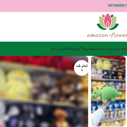
091955551
حه اول
درباره ما
محصولات
وبلاگ
فروشگاه
تماس با ما
تمام شد
ه