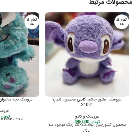
محصولات مرتبط
تمام ش
تمام ش
ده
ده
عروسک استیج چشم اکلیلی محصول شماره
عروسک بچه سالیوان مح
S1001
عروسک
عروسک و کادو
تومان
,000
ابعاد ۳۰×۲۰ محصول کشور چین
تومان
495,000
محصول کشورچین ابعاد:25×20 رنگ موجود سه
رنگ