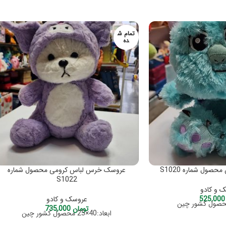
تمام ش
ده
صول شماره S1020
عروسک خرس لباس کرومی محصول شماره
S1022
 و کادو
525
عروسک و کادو
تومان
735,000
ابعاد:40×25 محصول کشور چین