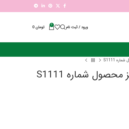
0
ورود / ثبت نام
تومان
0
ره S1111
حصول شماره S1111