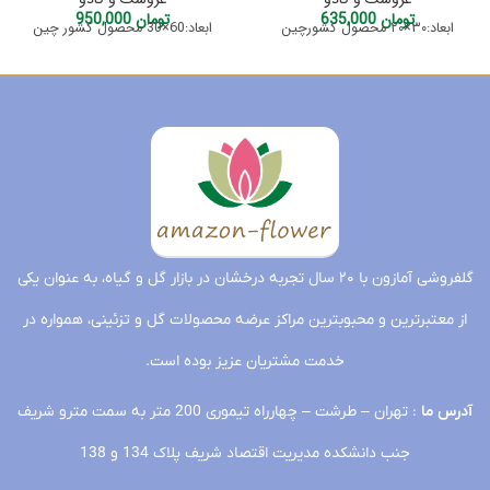
تومان
635,000
تومان
950,000
ابعاد:۳۰×۲۰ محصول کشورچین
ابعاد:60×30 محصول کشور چین
گلفروشی آمازون با ۲۰ سال تجربه درخشان در بازار گل و گیاه، به عنوان یکی
از معتبرترین و محبوبترین مراکز عرضه محصولات گل و تزئینی، همواره در
خدمت مشتریان عزیز بوده است.
آدرس ما
: تهران – طرشت – چهارراه تیموری 200 متر به سمت مترو شریف
جنب دانشکده مدیریت اقتصاد شریف پلاک 134 و 138