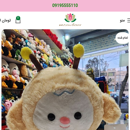
09195555110
0
منو
تومان
0
تمام شده