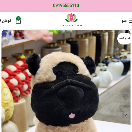
09195555110
0
منو
تومان
0
تمام شده