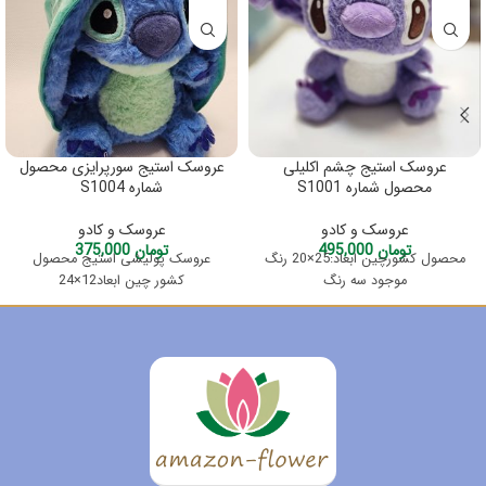
عروسک استیج چشم اکلیلی
عروسک استیج سورپرایزی محصول
محصول شماره S1001
شماره S1004
عروسک و کادو
عروسک و کادو
تومان
495,000
تومان
375,000
محصول کشورچین ابعاد:25×20 رنگ
عروسک پولیشی استیج محصول
موجود سه رنگ
کشور چین ابعاد12×24