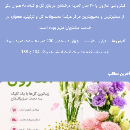
گلفروشی آمازون با ۲۰ سال تجربه درخشان در بازار گل و گیاه، به عنوان یکی
از معتبرترین و محبوبترین مراکز عرضه محصولات گل و تزئینی، همواره در
خدمت مشتریان عزیز بوده است.
آدرس ما
: تهران – طرشت – چهارراه تیموری 200 متر به سمت مترو شریف
جنب دانشکده مدیریت اقتصاد شریف پلاک 134 و 138
آخرین مطالب