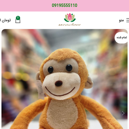
09195555110
0
منو
تومان
0
تمام شده