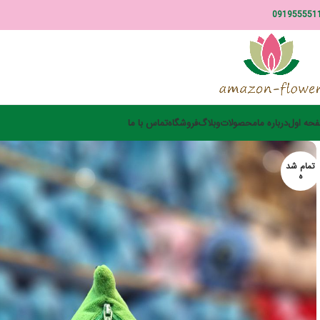
091955551
حه اول
درباره ما
محصولات
وبلاگ
فروشگاه
تماس با ما
تمام شد
ه