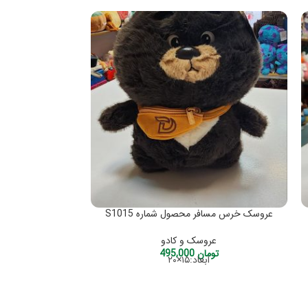
عروسک خرس مسافر محصول شماره S1015
عروسک و کادو
تومان
495,000
عر
ابعاد:۱۵×۲۰
تو
ابعاد:30×20 محصول کشور چین