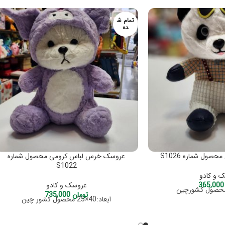
تمام ش
ده
صول شماره S1026
عروسک خرس لباس کرومی محصول شماره
S1022
 و کادو
365
عروسک و کادو
تومان
735,000
ابعاد:40×25 محصول کشور چین