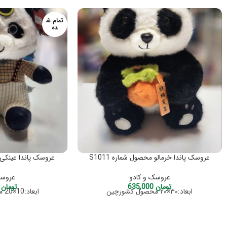
تمام ش
ده
عروسک پاندا خرمالو محصول شماره S1011
عروسک پاندا عینکی مح
عروسک و کادو
عروسک
تومان
635,000
تومان
,000
ابعاد:۳۰×۲۰ محصول کشورچین
ابعاد:10×20 محصول کشورچین