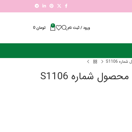
0
ورود / ثبت نام
تومان
0
ره S1106
صول شماره S1106