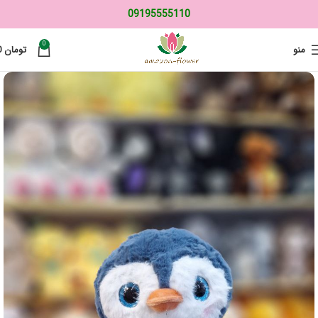
09195555110
0
منو
تومان
0