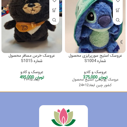
عروسک استیج سورپرایزی محصول
عروسک خرس مسافر محصول
شماره S1004
شماره S1015
عروسک و کادو
عروسک و کادو
تومان
375,000
تومان
495,000
عروسک پولیشی استیج محصول
ابعاد:۱۵×۲۰
کشور چین ابعاد12×24