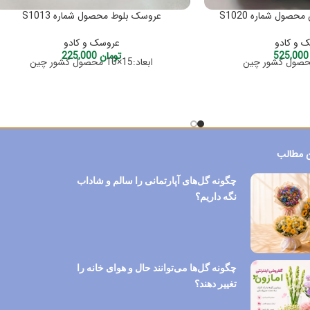
صول شماره S1020
عروسک بلوط محصول شماره S1013
 و کادو
عروسک و کادو
525
تومان
225,000
ابعاد:15×10 محصول کشور چین
 مطالب
چگونه گل‌های آپارتمانی را سالم و شاداب
نگه داریم؟
چگونه گل‌ها می‌توانند حال و هوای خانه را
تغییر دهند؟