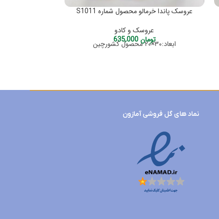
عروسک پاندا خرمالو محصول شماره S1011
عروسک خرس لب
عروسک و کادو
تومان
635,000
عر
ابعاد:۳۰×۲۰ محصول کشورچین
تو
ابعاد:40×25 محصول کشور چین
نماد های گل فروشی آمازون