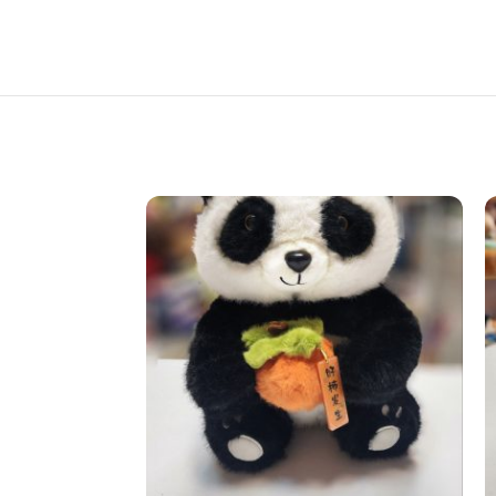
تمام ش
ده