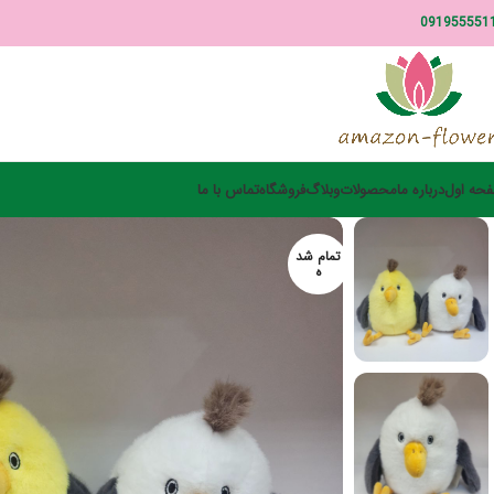
091955551
حه اول
درباره ما
محصولات
وبلاگ
فروشگاه
تماس با ما
تمام شد
ه