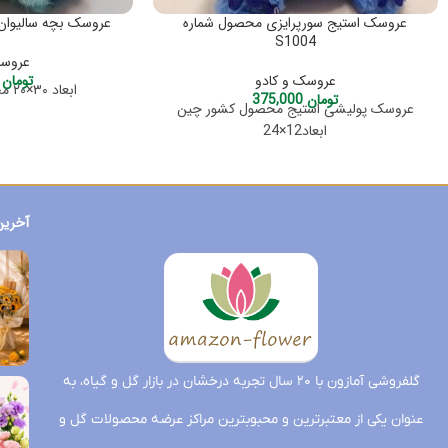
عروسک استیج سورپرایزی محصول شماره
عروسک بچه سالیوان مح
S1004
عروسک
عروسک و کادو
تومان
,000
ابعاد ۳۰×۲۰ محصول کشور چین
تومان
375,000
عروسک پولیشی استیج محصول کشور چین
ابعاد12×24
آخرین
گلفروشی آمازون با ۲۰ سال تجربه درخشان در بازار گل و گیاه، به
عنوان یکی از معتبرترین و محبوبترین مراکز عرضه محصولات گل و