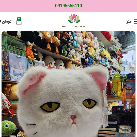
09195555110
0
منو
تومان
0