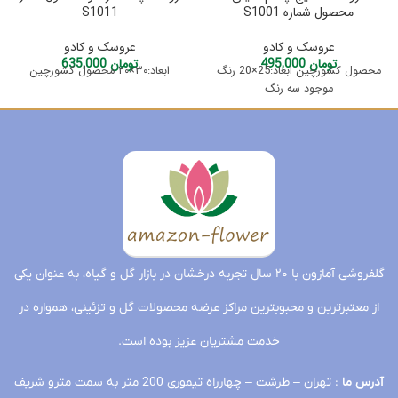
محصول شماره S1001
S1011
عروسک و کادو
عروسک و کادو
تومان
495,000
تومان
635,000
محصول کشورچین ابعاد:25×20 رنگ
ابعاد:۳۰×۲۰ محصول کشورچین
موجود سه رنگ
گلفروشی آمازون با ۲۰ سال تجربه درخشان در بازار گل و گیاه، به عنوان یکی
از معتبرترین و محبوبترین مراکز عرضه محصولات گل و تزئینی، همواره در
خدمت مشتریان عزیز بوده است.
آدرس ما
: تهران – طرشت – چهارراه تیموری 200 متر به سمت مترو شریف