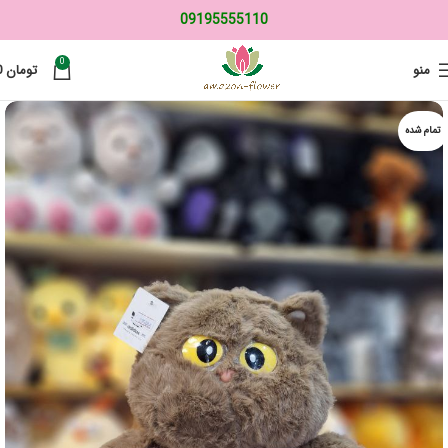
09195555110
0
منو
تومان
0
تمام شده