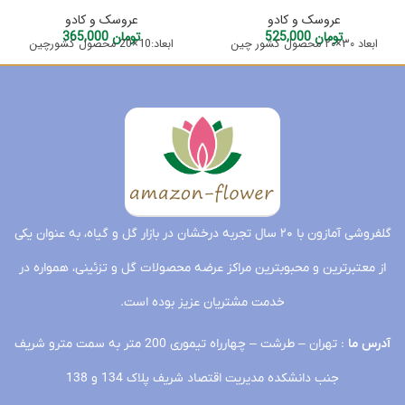
عروسک و کادو
عروسک و کادو
تومان
525,000
تومان
365,000
ابعاد ۳۰×۲۰ محصول کشور چین
ابعاد:10×20 محصول کشورچین
گلفروشی آمازون با ۲۰ سال تجربه درخشان در بازار گل و گیاه، به عنوان یکی
از معتبرترین و محبوبترین مراکز عرضه محصولات گل و تزئینی، همواره در
خدمت مشتریان عزیز بوده است.
آدرس ما
: تهران – طرشت – چهارراه تیموری 200 متر به سمت مترو شریف
جنب دانشکده مدیریت اقتصاد شریف پلاک 134 و 138