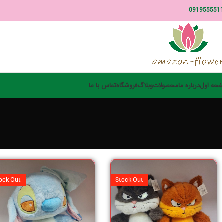
091955551
حه اول
درباره ما
محصولات
وبلاگ
فروشگاه
تماس با ما
ock Out
Stock Out